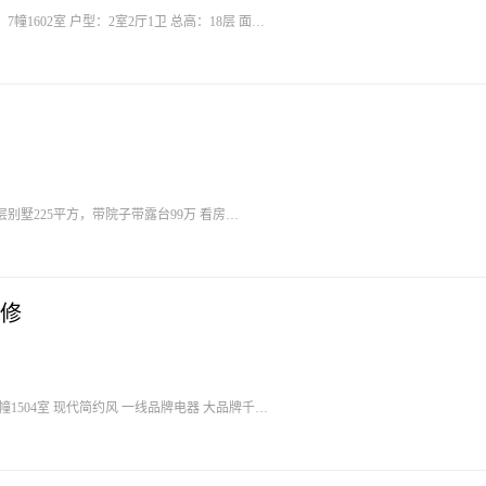
7幢1602室 户型：2室2厅1卫 总高：18层 面
修 风格：现代轻奢风 报价：43万 ​
别墅225平方，带院子带露台99万 看房
修
品牌电器 大品牌千山