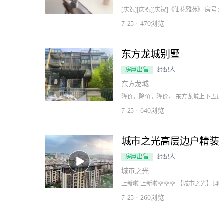
[庆祝][庆祝][庆祝]《仙花雅苑》 房号：
积：87.85平 产证：不满二 装修：精装
☎️15156963565
7-25 · 470浏览
东方龙城别墅
房屋出售
经纪人
东方龙城
降价，降价，降价， 东方龙城上下五层
☎️15156963565
7-25 · 640浏览
城市之光高层边户精装
房屋出售
经纪人
城市之光
上新啦 上新啦🌹🌹🌹 【城市之光】14幢1504室 现代简约风 一线
板材 全屋定制 环保高端艺术漆 彰显华贵 产证面积: 127.21平方 户 型: 3室2厅2卫 报 价:
89.8万可谈 看房: 15156963565
7-25 · 260浏览