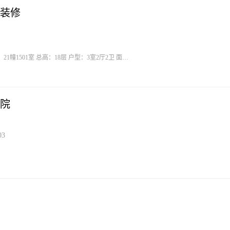
装修
21幢1501室 总高：18层 户型：3室2厅2卫 面
价：66万可谈 ☎️15156963565
院
3