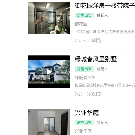
御花园洋房一楼带院子
房屋出售
经纪人
御花园
《御花园》洋房 自住精装修 直通地下车
积：130平方 户型：3室2厅2卫 装修：精装
7-23 · 640浏览
绿城春风里别墅
房屋出售
经纪人
绿城春风里
捡漏捡漏绿城春风里特价别墅 150平方
划算[吃瓜] ​联系☎️15156963565
7-23 · 510浏览
兴业华庭
房屋出售
经纪人
兴业华庭