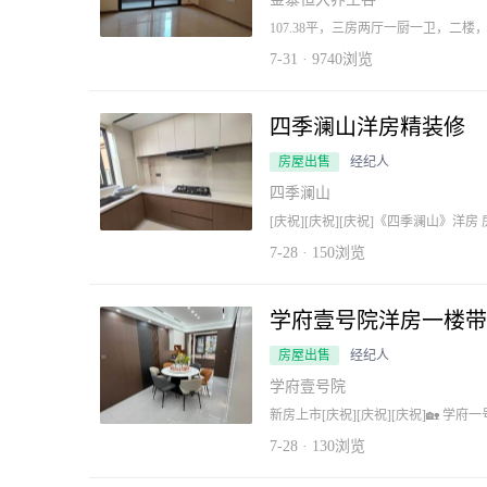
107.38平，三房两厅一厨一卫，二
7-31 · 9740浏览
四季澜山洋房精装修
房屋出售
经纪人
四季澜山
[庆祝][庆祝][庆祝]《四季澜山》洋房 
积：129.47平方 产证：不满二 装修：
☎️15156963565
7-28 · 150浏览
学府壹号院洋房一楼带
房屋出售
经纪人
学府壹号院
新房上市[庆祝][庆祝][庆祝]🏡 学府一号院洋房（总高11层） 房号：8栋104室（直达地
下车库） 户型：3室2厅2卫 面积：127
15156963565
7-28 · 130浏览