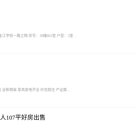
 装修：精装修 风格：意式轻奢 报价：79.8万
风 全新精装 家具家电齐全 拎包就住 产证面
 价: 69万 看房: 13470888958[庆祝][庆祝][庆
人107平好房出售