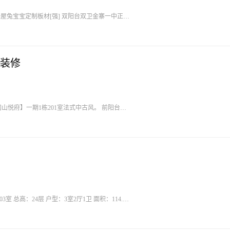
全屋兔宝宝定制板材[强] 双阳台双卫金寨一中正对
产证面积113.71平方、 售价：76.8万 看房
装修
 【阅山悦府】一期1栋201室法式中古风。 前阳台带
南、稀有户型🏡） 金寨饭店🏨旁位置好、一梯
，美菱嵌入式冰箱，创维电视，直通地下车库 精
3室 总高：24层 户型：3室2厅1卫 面积：114.91
风 报价：56万可谈 ​☎️15156963565