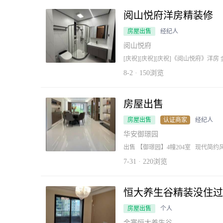
阅山悦府洋房精装修
房屋出售
经纪人
阅山悦府
[庆祝][庆祝][庆祝]《阅山悦府》洋房 金江学校一路之隔 房号：38幢803室 户型：3室2
厅2卫 面积： 121.82平 产证：满二
8-2 · 150浏览
房屋出售
房屋出售
认证商家
经纪人
华安御璟园
出售 【御璟园】4幢204室 现代简约
积: 119.29平方 户 型: 3室2厅2卫 报
祝][勾引][勾引][勾引][拥抱][拥抱]
7-31 · 220浏览
恒大养生谷精装没住过
房屋出售
个人
金寨恒大养生谷