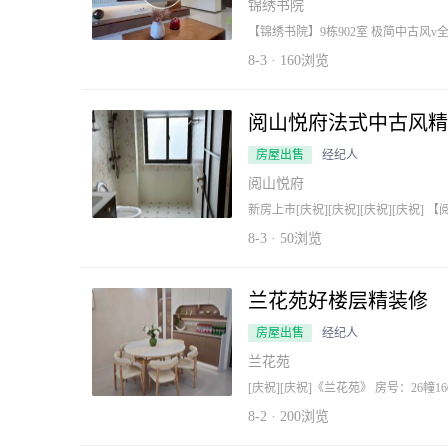
锦绣书院
【锦绣书院】9栋902室 极简中古风v
面🏫 精装修3房2厅2卫、[呲牙][呲牙] 
☎️15156963565
8-3 · 160浏览
阅山悦府法式中古风精
房屋出售
经纪人
阅山悦府
新房上市[庆祝][庆祝][庆祝][庆祝]
露台，后阳台晾晒、大四房（四开间朝
一户（东边户） 九牧卫浴，美的空调
8-3 · 50浏览
兰花苑好楼层精装修
房屋出售
经纪人
兰花苑
[庆祝][庆祝]《兰花苑》 房号：26幢160
平 产证：满二 装修：精装修 风格：原木奶油
8-2 · 200浏览