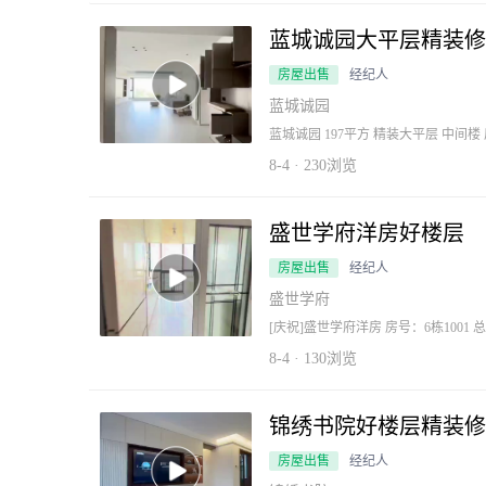
蓝城诚园大平层精装修
房屋出售
经纪人
蓝城诚园
蓝城诚园 197平方 精装大平层 中间楼 房东自住精装 198 万 仅此一套 ​看房
☎️15156963565
8-4 · 230浏览
盛世学府洋房好楼层
房屋出售
经纪人
盛世学府
[庆祝]盛世学府洋房 房号：6栋1001 总高: 11层 面积：99平 户型：3室2厅1卫 装修：出
租简装 报价：57万 满两
8-4 · 130浏览
锦绣书院好楼层精装修
房屋出售
经纪人