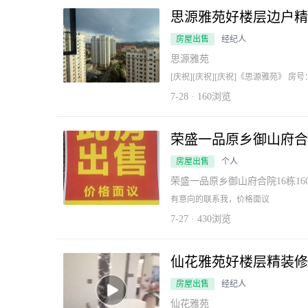
思源雅苑好楼层边户精
房屋出售
经纪人
思源雅苑
[庆祝][庆祝][庆祝]《思源雅苑》 房号：
积：112.75平 产证：满二 装修：精装修 报
7-28 · 160浏览
荣盛一品原乡御山府合
房屋出售
个人
荣盛一品原乡御山府合院16栋160
有意向的联系我，价格面议
7-27 · 430浏览
仙花雅苑好楼层精装修
房屋出售
经纪人
仙花雅苑