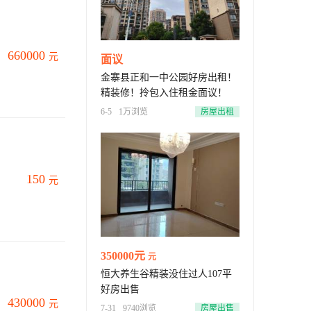
660000
元
面议
金寨县正和一中公园好房出租！
精装修！拎包入住租金面议！
6-5
1万浏览
房屋出租
150
元
350000元
元
恒大养生谷精装没住过人107平
好房出售
430000
元
7-31
9740浏览
房屋出售