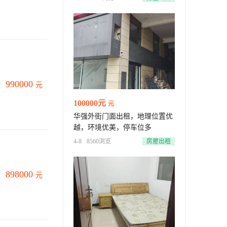
990000
元
100000元
元
华强外街门面出租，地理位置优
越，环境优美，停车位多
4-8
8560浏览
房屋出租
898000
元