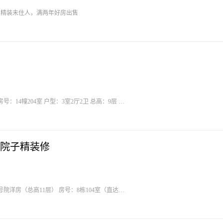
楼，精装未住人，满两年好房出售
房号：14幢204室 户型：3室2厅2卫 总高：9层 面
精装修 风格：现代轻奢 报价：89万可谈 ​
院子精装修
平方 装修：精装未入住 报价：85万可谈 看房：