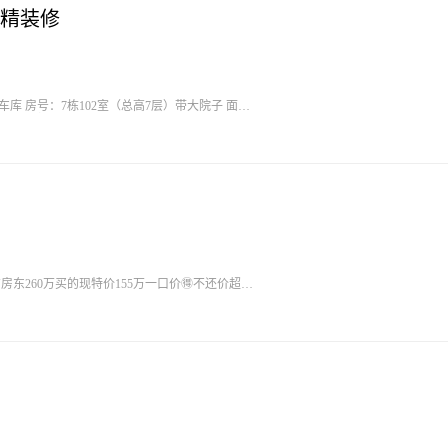
精装修
库 房号：7栋102室（总高7层）带大院子 面
修 报价：89.8万可谈 看房☎️15156963565
房东260万买的现特价155万一口价🉐不还价超级