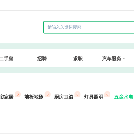
二手房
招聘
求职
汽车服务
()
()
()
()
帘家居
地板地砖
厨房卫浴
灯具照明
五金水电