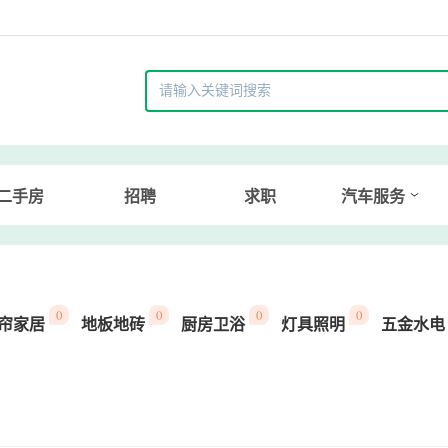
二手房
招聘
求职
汽车服务
()
()
()
()
帘家居
地板地砖
厨房卫浴
灯具照明
五金水电